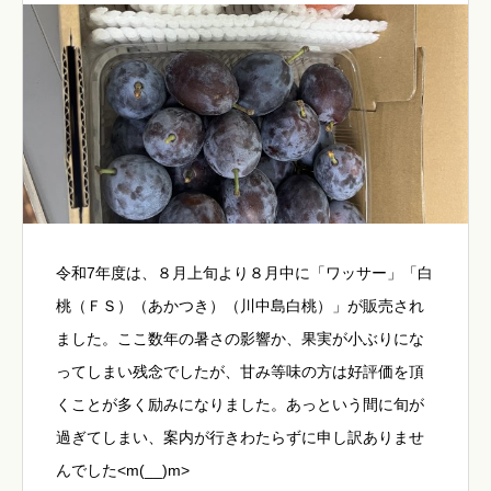
令和7年度は、８月上旬より８月中に「ワッサー」「白
桃（ＦＳ）（あかつき）（川中島白桃）」が販売され
ました。ここ数年の暑さの影響か、果実が小ぶりにな
ってしまい残念でしたが、甘み等味の方は好評価を頂
くことが多く励みになりました。あっという間に旬が
過ぎてしまい、案内が行きわたらずに申し訳ありませ
んでした<m(__)m>