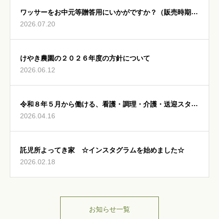
ワッサーをお中元等贈答用にいかがですか？（販売時期：
2026.07.20
8月5日～8月15日頃）
けやき農園の２０２６年度の方針について
2026.06.12
令和８年５月から働ける、看護・調理・介護・送迎スタッ
2026.04.16
フ募集中
託児所よってき家 ☆インスタグラムを始めました☆
2026.02.18
お知らせ一覧