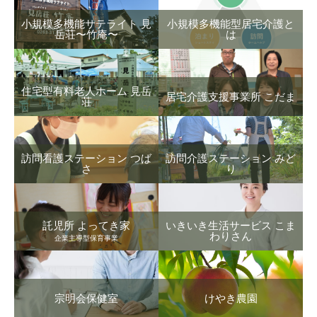
小規模多機能サテライト 見
小規模多機能型居宅介護と
岳荘〜竹庵〜
は
住宅型有料老人ホーム 見岳
居宅介護支援事業所 こだま
荘
訪問看護ステーション つば
訪問介護ステーション みど
さ
り
託児所 よってき家
いきいき生活サービス こま
わりさん
企業主導型保育事業
宗明会保健室
けやき農園