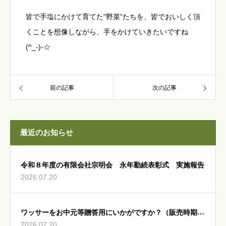
皆で手塩にかけて育てた”野菜”たちを、皆でおいしく頂
くことを想像しながら、手をかけていきたいですね
(^_-)-☆
前の記事
次の記事
最近のお知らせ
令和８年度の有限会社宗明会 永年勤続表彰式 実施報告
2026.07.20
ワッサーをお中元等贈答用にいかがですか？（販売時期：
2026.07.20
8月5日～8月15日頃）