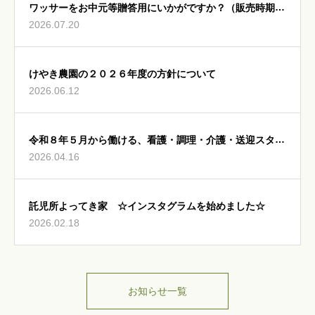
ワッサーをお中元等贈答用にいかがですか？（販売時期：
2026.07.20
8月5日～8月15日頃）
けやき農園の２０２６年度の方針について
2026.06.12
令和８年５月から働ける、看護・調理・介護・送迎スタッ
2026.04.16
フ募集中
託児所よってき家 ☆インスタグラムを始めました☆
2026.02.18
お知らせ一覧