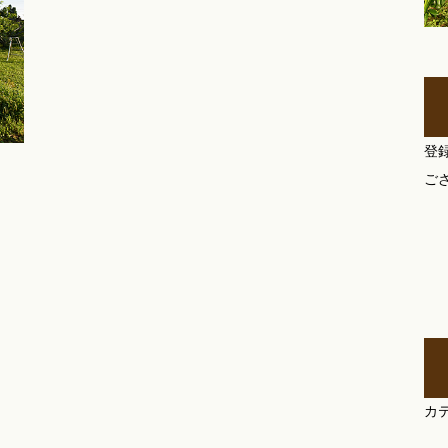
登
ご
カ